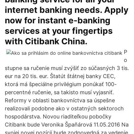
internet banking needs. Apply
now for instant e-banking
services at your fingertips
with Citibank China.
P
o
stupne sa ručenie musí zvýšiť zo súčasných 3 tis.
eur na 20 tis. eur. Štatút štátnej banky CEC,
ktorá má špeciálne privilégium ponúkať 100-
percentné ručenie, sa takisto musí vyjasniť.
Reformy v oblasti bankovníctva sa úspešne
realizovali podobne ako v ostatných sektoroch
hospodárstva. Novou riaditeľkou pobočky
Citibank bude Veronika Špaňárová 11.05.2016 Na
svojej novej pozícii bude zodpovedná za vedenie