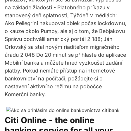
na základe žiadosti - Platobného príkazu v
stanovený deň splatnosti, Týždeň v médiách:
Ako Pellegrini nakupoval oblek počas lockdownu,
o kauze okolo Pumpy, ale aj o tom, že Bebjakovu
Správu pochválil americký portál 2 188; Ján
Orlovský sa stal novým riaditeľom migračného
úradu 2 048 Do 20 minut se přihlaste do aplikace
Mobilní banka a můžete hned vyzkoušet zadání
platby. Pokud nemáte přístup na internetové
bankovnictví na počítači, požádejte si o
nastavení aktivního režimu na pobočce
Komerční banky.
Citi Online - the online
banking service for all your