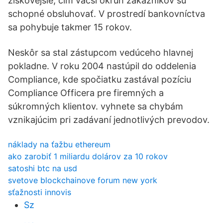
ziskovejšie, čím väčší okruh zákazníkov sú
schopné obsluhovať. V prostredí bankovníctva
sa pohybuje takmer 15 rokov.
Neskôr sa stal zástupcom vedúceho hlavnej
pokladne. V roku 2004 nastúpil do oddelenia
Compliance, kde spočiatku zastával pozíciu
Compliance Officera pre firemných a
súkromných klientov. vyhnete sa chybám
vznikajúcim pri zadávaní jednotlivých prevodov.
náklady na ťažbu ethereum
ako zarobiť 1 miliardu dolárov za 10 rokov
satoshi btc na usd
svetove blockchainove forum new york
sťažnosti innovis
Sz