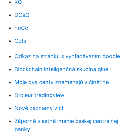
KQ
DCeQ
hoCc
Gqhr
Odkaz na stránku s vyhľadávaním google
Blockchain inteligenčná skupina qlue
Moje dva centy znamenajú v čínštine
Btc eur tradingview
Nové záznamy v ct
Záporné vlastné imanie českej centrálnej
banky