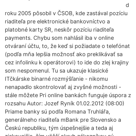
d
roku 2005 pôsobil v ČSOB, kde zastával pozíciu
riaditeľa pre elektronické bankovníctvo a
platobné karty SR, neskôr pozíciu riaditeľa
payments. Chybu som nahlásil iba v online
otváraní účtu, to, že keď si požiadate o telefónat
(podľa mňa lepšia možnosť ako preklikávať sa
cez infolinku k operátorovi) to ide do zlej krajiny
som nespomenul. Tu sa ukazuje klasické
ITčkárske binarné rozmýšľanie - nikomu
nenapadlo skontrolovať aj zvyšné možnosti -
stále môžete Pri online bankách funguje úspora z
rozsahu Autor: Jozef Ryník 01.02.2012 (08:00)
Priame banky sú podľa Romana Truhlářa,
generálneho riaditeľa mBank pre Slovensko a
Českú republiku, tým úspešnejšie a teda aj